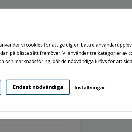
or
dor
nvänder vi cookies för att ge dig en bättre användaruppleve
Välk
dan på bästa sätt framöver. Vi använder tre kategorier av c
ID
Lösenord
a och marknadsföring, där de nödvändiga krävs för att sid
sidor
Endast nödvändiga
Inställningar
På Mina Sidor
BankId på annan enhet
självservice.
behöver du r
arta Mobilt BankID
ett konto.