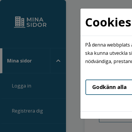
Cookies
Hem
Mina sid
Mina si
På denna webbplats a
ska kunna utveckla si
Mobilt Bank
Mina sidor
nödvändiga, prestand
Logga in
Godkänn alla
Mobilt 
Registrera dig
St