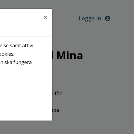
×
Logga in
lse samt att vi
ommen till Mina
ookies;
an ska fungera.
!
 finner du våra tjänster för
 Innan du kan logga in
egistrera dig för att skapa